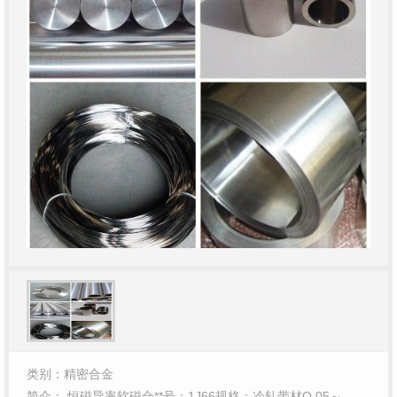
类别：精密合金
简介： 恒磁导率软磁合**号：1J66规格：冷轧带材O.05～