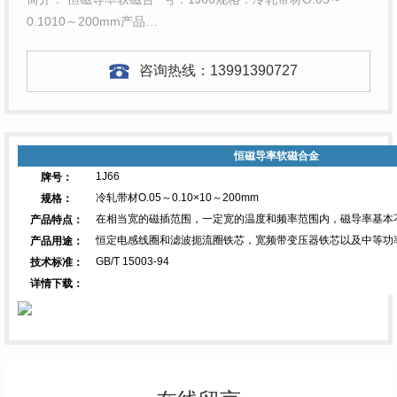
0.1010～200mm产品…
咨询热线：
13991390727
恒磁导率软磁合金
1J66
牌号：
冷轧带材O.05～0.10×10～200mm
规格：
在相当宽的磁插范围，一定宽的温度和频率范围内，磁导率基本
产品特点：
恒定电感线圈和滤波扼流圈铁芯，宽频带变压器铁芯以及中等功
产品用途：
GB/T 15003-94
技术标准：
详情下载：