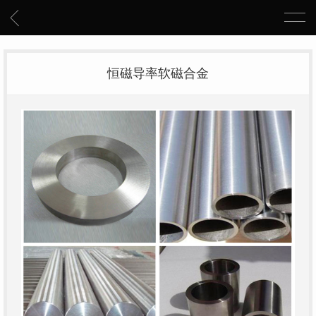
恒磁导率软磁合金