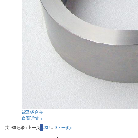
铌及铌合金
查看详情 +
共166记录
«上一页
1
2
3
4
...
9
下一页»