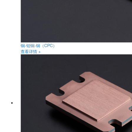
铜-钼铜-铜（CPC）
查看详情 +