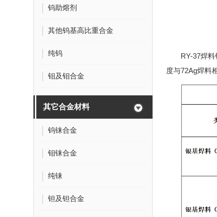
钨助熔剂
其他钨基高比重合金
纯钨
RY-37
度与72Ag焊料
钼及钼合金
其它合金材料
钨铼合金
钼铼合金
纯铼
钽及钽合金