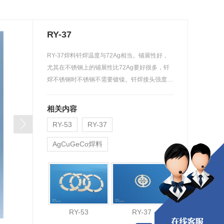
RY-37
RY-37焊料钎焊温度与72Ag相当。铺展性好，
尤其在不锈钢上的铺展性比72Ag要好很多，钎
焊不锈钢时不锈钢不需要镀镍。钎焊接头强度
与…
相关内容
RY-53
RY-37
AgCuGeCo焊料
RY-53
RY-37