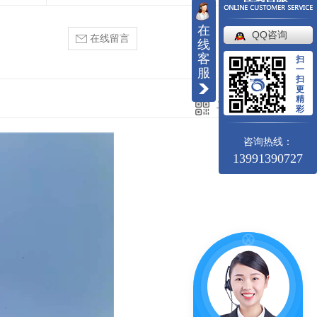
在
QQ咨询
在线留言
线
客
扫
一
服
扫
更
精
二维码分享
彩
咨询热线：
13991390727