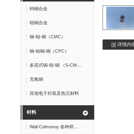
钨铜合金
钼铜合金
铜-钼-铜（CMC）
详情内
铜-钼铜-铜（CPC）
多层式铜-钼-铜 （S-CMC）
无氧铜
其他电子封装及热沉材料
钎料
Wall Colmonoy 各种焊接粉末