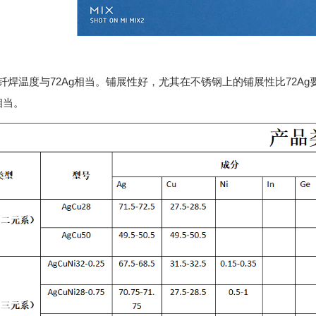
焊料钎焊温度与72Ag相当。铺展性好，尤其在不锈钢上的铺展性比72
相当。